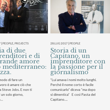
 |
PEOPLE
,
PROJECTS
28 LUG 2017 |
PEOPLE
ia di due
Storia di un
enditori e di
Capitano, un
grande amore
imprenditore con
o mediterraneo:
la passione per il
izza.
giornalismo
modo di fare un
“Lui amava i nomi molto lunghi.
avoro è amare ciò che
Perché il nome corto è facile
va Steve Jobs. E non ti
comunicarlo” diceva “ma dopo
 un solo giorno,
si dimentica” E così Pasta del
o…
Capitano….