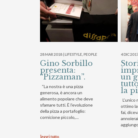
28 MAR 2018 |
LIFESTYLE
,
PEOPLE
4 DIC 2017
Gino Sorbillo
Stor
presenta:
impr
“Pizzaman”.
un 
tutt
“La nostra è una pizza
la p
generosa, è ancora un
alimento popolare che deve
L’unico 
sfamare tutti. È l’evoluzione
ottimo l
della pizza a portafoglio:
fai, dice
cornicione piccolo,…
annoierai
aggiung
leggi tutto