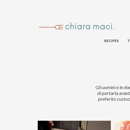
RECIPES
T
Gli uomini e le do
di portarla avant
preferito custod