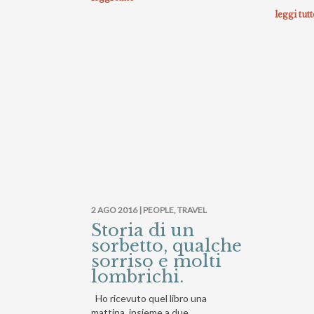
leggi tut
2 AGO 2016 |
PEOPLE
,
TRAVEL
Storia di un
sorbetto, qualche
sorriso e molti
lombrichi.
Ho ricevuto quel libro una
mattina, insieme a due