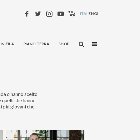
0
ITALIANO
ENGLISH
 IN FILA
PIANO TERRA
SHOP
enda o hanno scelto
e quelli che hanno
i più giovani che