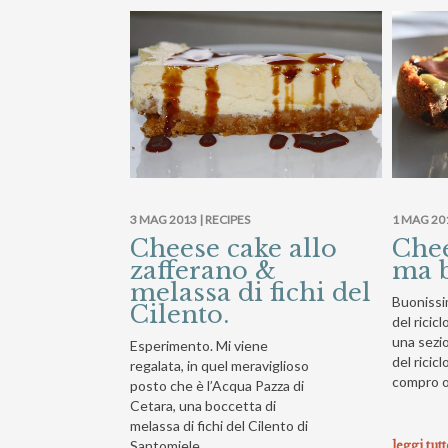
3 MAG 2013 |
RECIPES
1 MAG 20
Cheese cake allo
Chee
zafferano &
ma 
melassa di fichi del
Buonissi
Cilento.
del ricic
una sezi
Esperimento. Mi viene
del ricic
regalata, in quel meraviglioso
compro o
posto che è l’Acqua Pazza di
Cetara, una boccetta di
melassa di fichi del Cilento di
Santomiele….
leggi tut