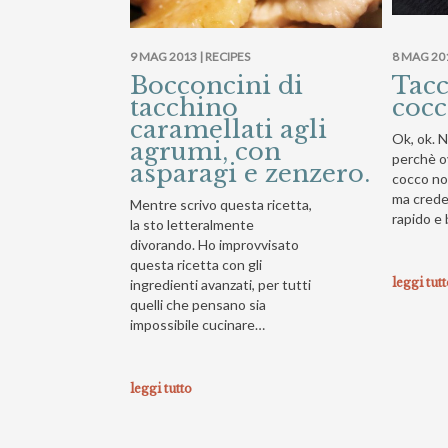
9 MAG 2013 |
RECIPES
8 MAG 20
Bocconcini di
Tacc
tacchino
cocc
caramellati agli
Ok, ok. N
agrumi, con
perchè ov
asparagi e zenzero.
cocco non
ma crede
Mentre scrivo questa ricetta,
rapido e
la sto letteralmente
divorando. Ho improvvisato
questa ricetta con gli
leggi tut
ingredienti avanzati, per tutti
quelli che pensano sia
impossibile cucinare…
leggi tutto