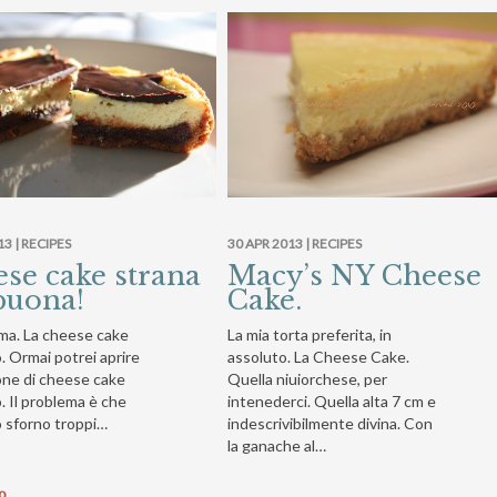
13 |
RECIPES
30 APR 2013 |
RECIPES
se cake strana
Macy’s NY Cheese
buona!
Cake.
ma. La cheese cake
La mia torta preferita, in
lo. Ormai potrei aprire
assoluto. La Cheese Cake.
one di cheese cake
Quella niuiorchese, per
lo. Il problema è che
intenederci. Quella alta 7 cm e
 sforno troppi…
indescrivibilmente divina. Con
la ganache al…
to