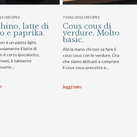
13 |
RECIPES
7 MAG 2013 |
RECIPES
hino, latte di
Cous cous di
o e paprika.
verdure. Molto
basic.
on è un piatto light,
viamente il latte di
Alzi la mano chi non sa fare il
 è certo ipocalorico,
cous cous con le verdure. Ora
temi, è talmente
che siamo abituati a comprare
 buono…
il cous cous precotto e…
to
leggi tutto