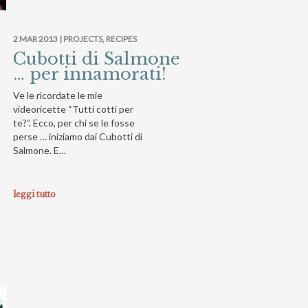
2 MAR 2013 |
PROJECTS
,
RECIPES
Cubotti di Salmone
… per innamorati!
Ve le ricordate le mie
videoricette “Tutti cotti per
te?”. Ecco, per chi se le fosse
perse … iniziamo dai Cubotti di
Salmone. E…
leggi tutto