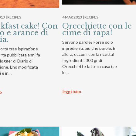
13 |
RECIPES
4 MAR 2013 |
RECIPES
kfast cake! Con
Orecchiette con le
o e arance di
cime di rapa!
ia.
Servono parole? Forse solo
ingredienti, più che parole. E
orta trae ispirazione
allora, eccomi con la ricetta!
rta pubblicata anni fa
Ingredienti: 300 gr di
logger di Diario di
Orecchiette fatte in casa (se
ione. L’ho modificata
le…
i e in…
leggi tutto
to