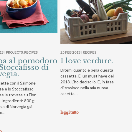
13 |
PROJECTS
,
RECIPES
25 FEB 2013 |
RECIPES
pa al pomodoro
I love verdure.
Stoccafisso di
Ditemi quanto è bella questa
egia.
cassetta. E’ un must have del
2013. L’ho deciso io. E, in fase
cette con il Salmone
di trasloco nella mia nuova
e e lo Stoccafisso
casetta…
e le trovate su Fior
! Ingredienti: 800 g
so di Norvegia già
to…
leggi tutto
to