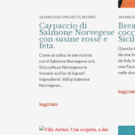
22 MAR 2013 |
PROJECTS
,
RECIPES
18 MAR 20
Carpaccio di
Brea
Salmone Norvegese
cocc
con susine rosse e
Sicil
feta.
Questa t
da una to
Come al solito, le mie ricette
da Ady, b
con il Salmone Norvegese e lo
una Pass
Stoccafisso Norvegese le
nelle dos
trovate su Fior di Sapori!
Ingredienti: 600 g Salmone
Norvegese…
leggi tut
leggi tutto