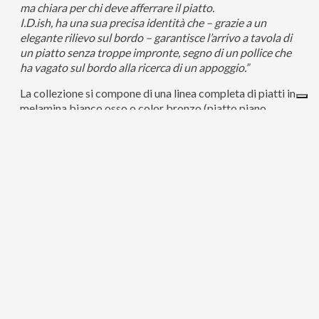
ma chiara per chi deve afferrare il piatto.
I.D.ish, ha una sua precisa identità che – grazie a un
elegante rilievo sul bordo – garantisce l’arrivo a tavola di
un piatto senza troppe impronte, segno di un pollice che
ha vagato sul bordo alla ricerca di un appoggio.”
La collezione si compone di una linea completa di piatti in
melamina bianco osso o color bronzo (piatto piano,
piatto fondo classico, piatto fondo “Oldani” con una
leggera asimmetrica inclinazione, piatto inclinato),
bicchieri acqua/vino e caraffa e un set di posate.
Una collezione articolata che riflette anche una
particolare visione della cucina, tutta incentrata sul gesto
del servire (rappresentato ironicamente dall’icona
dell’impronta digitale sul bordo del piatto, proposta in
quattro varianti cromatiche che si rifanno alle quattro
stagioni per i relativi modelli – piatto piano Summer,
piatto fondo classico Autumn, piatto fondo Oldani Spring,
Piatto inclinato Winter).
Firmano quindi le prime collezioni non solo alcuni
designer della squadra Kartell (Philippe Starck con gli