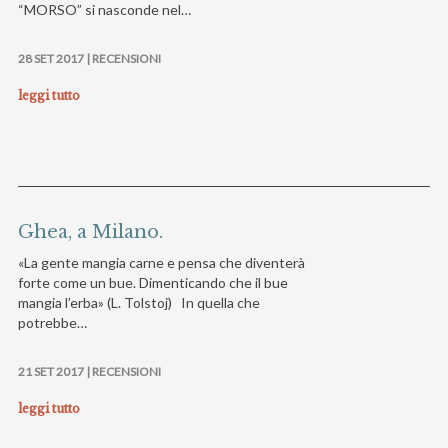
“MORSO” si nasconde nel…
28 SET 2017 |
RECENSIONI
leggi tutto
Ghea, a Milano.
«La gente mangia carne e pensa che diventerà
forte come un bue. Dimenticando che il bue
mangia l’erba» (L. Tolstoj) In quella che
potrebbe…
21 SET 2017 |
RECENSIONI
leggi tutto