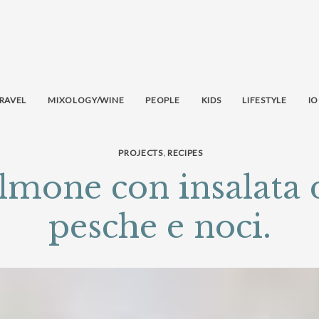
RAVEL
MIXOLOGY/WINE
PEOPLE
KIDS
LIFESTYLE
IO
,
PROJECTS
RECIPES
almone con insalata 
pesche e noci.