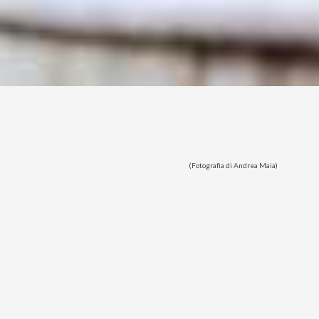
(Fotografia di Andrea Maia)
orvegese e lo Stoccafisso Norvegese le trovate su
Fior di
co