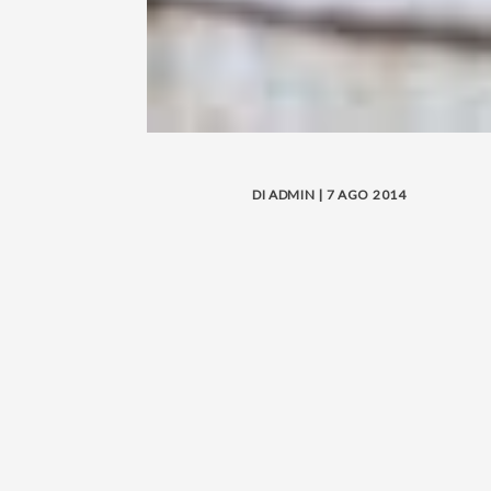
DI ADMIN | 7 AGO 2014
Le mie ricette con il Salmone N
Sapori
!
Ingredienti:
600 g Salmone Norvegese fres
150 g insalata
15 noci
4 pesche
1 manciata zucca