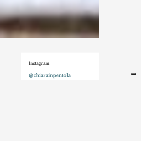
Instagram
@chiarainpentola
Di una risata, due mani sporche di
farina
e un buon calice di vino, ne ho fatto
uno stile di vita.