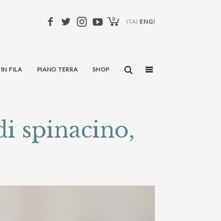
0
ITALIANO
ENGLISH
 IN FILA
PIANO TERRA
SHOP
di spinacino,