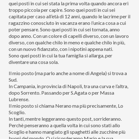
quei posti in cui sei stata la prima volta quando ancora eri
troppo piccola per capire. Sono quei posti in cui sei
capitata per caso all’età di 12 anni, quando le lacrime per il
ragazzino conosciuto in vacanza erano l’unica cosa a cui
poter pensare. Sono quei posti in cui sei tornata, anno
dopo anno. Con un colore di capelli diverso, con un lavoro
diverso, con qualche chilo in meno e qualche chilo in più,
con un nuovo fidanzato, con i nipotini appena nati.
Sono quei posti in cui la tua famiglia si allarga, per
diventare una cosa sola.
Il mio posto (ma parlo anche a nome di Angela) si trova a
Sud.
In Campania, in provincia di Napoli, tra una curva e l’altra,
dopo Sorrento. Passando per S.Agata o per Massa
Lubrense.
Il mio posto si chiama Nerano ma più precisamente, Lo
Scoglio.
In tanti, mentre leggeranno questo post, sorrideranno.
Perchè penseranno a quella volta in cui sono stati allo
Scoglio e hanno mangiato gli spaghetti alle zucchine più
buoni del mondo. O si ricorderanno Mario e la sua