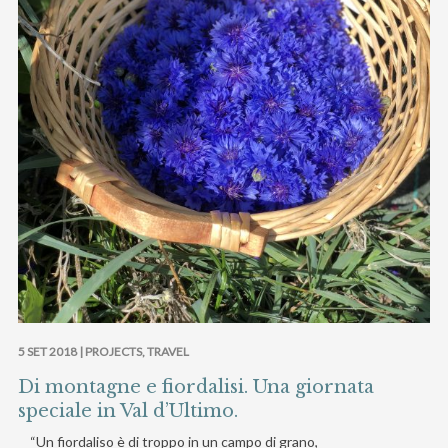
5 SET 2018 |
PROJECTS
,
TRAVEL
Di montagne e fiordalisi. Una giornata
speciale in Val d’Ultimo.
“Un fiordaliso è di troppo in un campo di grano,