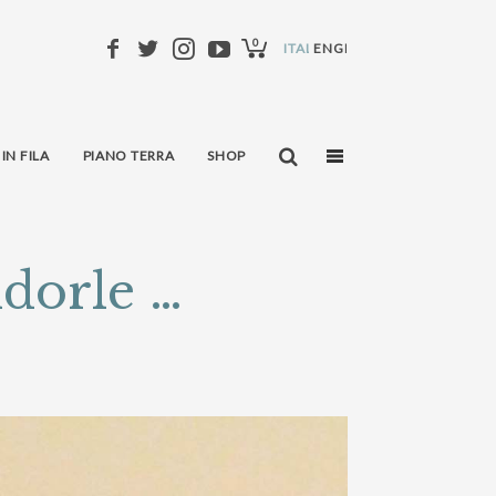
0
ITALIANO
ENGLISH
 IN FILA
PIANO TERRA
SHOP
ndorle …