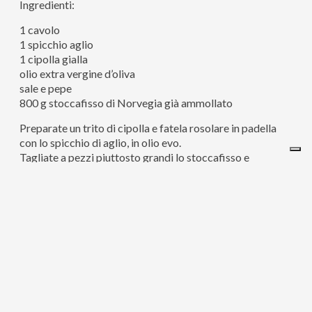
Ingredienti:
1 cavolo
1 spicchio aglio
1 cipolla gialla
olio extra vergine d’oliva
sale e pepe
800 g stoccafisso di Norvegia già ammollato
Preparate un trito di cipolla e fatela rosolare in padella
con lo spicchio di aglio, in olio evo.
Tagliate a pezzi piuttosto grandi lo stoccafisso e
adagiatelo in padella, facendolo insaporire e cuocere per
10 minuti. Salate e pepate a piacimento.
A parte sbollentate le foglie di cavolo, fino a renderle
morbide. Avvolgete attorno ad ogni boccone di
stoccafisso una foglia di cavolo, coprendo solo il lato
esterno, lasciando visibile la parte superiore.
Condite con un filo d’olio crudo e infornate per 5 minuti.