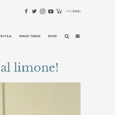
0
ITALIANO
ENGLISH
 IN FILA
PIANO TERRA
SHOP
 al limone!