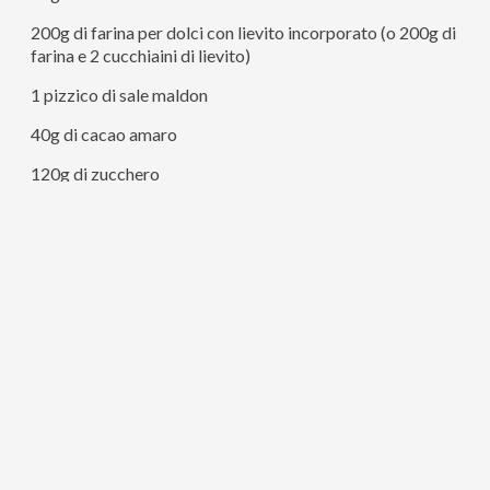
200g di farina per dolci con lievito incorporato (o 200g di
farina e 2 cucchiaini di lievito)
1 pizzico di sale maldon
40g di cacao amaro
120g di zucchero
Crema di nocciole
– Preriscaldate il forno statico a 180 gradi.
– Setacciate sia la farina che il cacao.
– In una planetaria o in una ciotola inserite la farina per
dolci con già il lievito dentro, il cacao amaro, lo zucchero,
l’olio ed il sale maldon.
– Versate l’acqua a filo mescolando in continuazione con
una frusta. Lo stesso con la planetaria.
– Prendete uno stampo da muffin, oleatelo ed infarinatelo