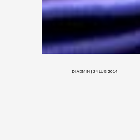
DI ADMIN | 24 LUG 2014
Le mie ricette con il Salmone N
Sapori
!
Ingredienti:
300 g stoccafisso di Norvegia 
400 g farina