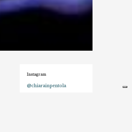
Instagram
@chiarainpentola
Di una risata, due mani sporche di
farina
e un buon calice di vino, ne ho fatto
uno stile di vita.