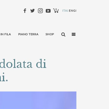
0
ITALIANO
ENGLISH
 IN FILA
PIANO TERRA
SHOP
dolata di
i.