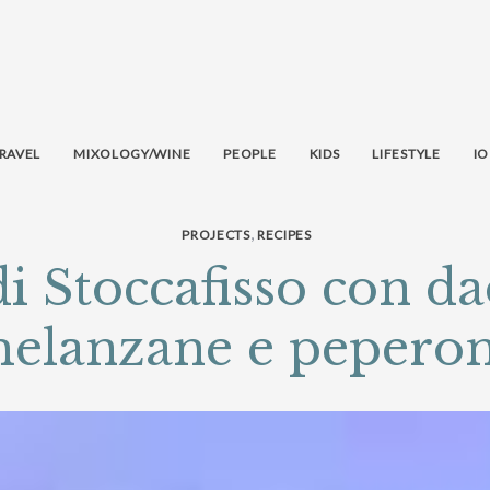
RAVEL
MIXOLOGY/WINE
PEOPLE
KIDS
LIFESTYLE
IO
,
PROJECTS
RECIPES
di Stoccafisso con da
elanzane e peperon