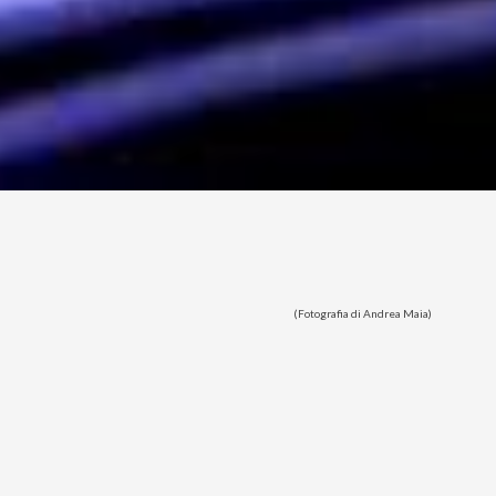
(Fotografia di Andrea Maia)
orvegese e lo Stoccafisso Norvegese le trovate su
Fior di
già ammollato