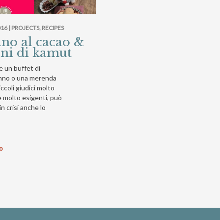
16 |
PROJECTS
,
RECIPES
no al cacao &
ni di kamut
e un buffet di
nno o una merenda
iccoli giudici molto
e molto esigenti, può
n crisi anche lo
to