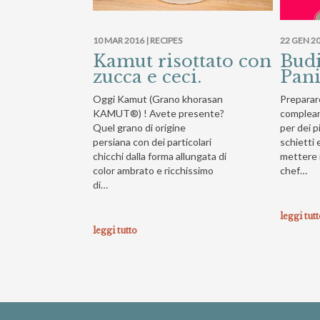
10 MAR 2016 |
RECIPES
22 GEN 20
Kamut risottato con
Budi
zucca e ceci.
Pani
Oggi Kamut (Grano khorasan
Preparar
KAMUT®) ! Avete presente?
complea
Quel grano di origine
per dei p
persiana con dei particolari
schietti 
chicchi dalla forma allungata di
mettere i
color ambrato e ricchissimo
chef…
di…
leggi tut
leggi tutto