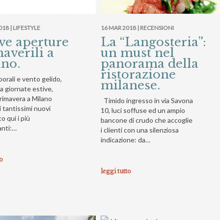
018 |
LIFESTYLE
16 MAR 2018 |
RECENSIONI
e aperture
La “Langosteria”:
averili a
un must nel
no.
panorama della
ristorazione
orali e vento gelido,
milanese.
 a giornate estive,
rimavera a Milano
Timido ingresso in via Savona
 tantissimi nuovi
10, luci soffuse ed un ampio
co qui i più
bancone di crudo che accoglie
anti:…
i clienti con una silenziosa
indicazione: da…
to
leggi tutto