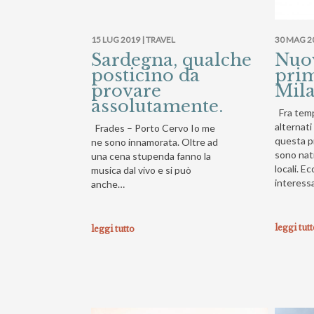
15 LUG 2019 |
TRAVEL
30 MAG 2
Sardegna, qualche
Nuov
posticino da
prim
provare
Mila
assolutamente.
Fra temp
alternati
Frades – Porto Cervo Io me
questa p
ne sono innamorata. Oltre ad
sono nati
una cena stupenda fanno la
locali. Ec
musica dal vivo e si può
interess
anche…
leggi tut
leggi tutto