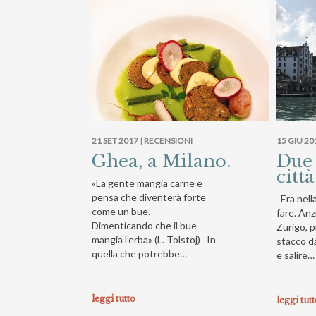
21 SET 2017 |
RECENSIONI
15 GIU 20
Ghea, a Milano.
Due
citt
«La gente mangia carne e
pensa che diventerà forte
Era nella
come un bue.
fare. Anz
Dimenticando che il bue
Zurigo, p
mangia l’erba» (L. Tolstoj) In
stacco da
quella che potrebbe…
e salire…
leggi tutto
leggi tut