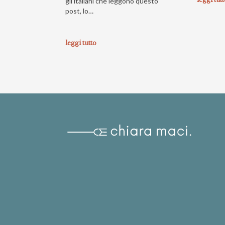
gli italiani che leggono questo
post, lo…
leggi tutto