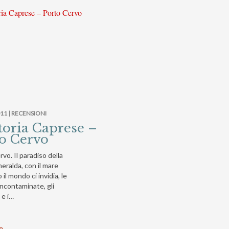
11 |
RECENSIONI
toria Caprese –
o Cervo
vo. Il paradiso della
eralda, con il mare
 il mondo ci invidia, le
ncontaminate, gli
 e i…
to