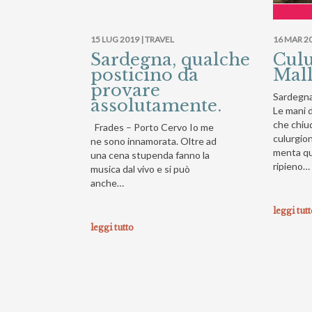
15 LUG 2019 |
TRAVEL
16 MAR 20
Sardegna, qualche
Cul
posticino da
Mal
provare
Sardegna.
assolutamente.
Le mani 
che chiu
Frades – Porto Cervo Io me
culurgion
ne sono innamorata. Oltre ad
menta qu
una cena stupenda fanno la
ripieno… 
musica dal vivo e si può
anche…
leggi tut
leggi tutto