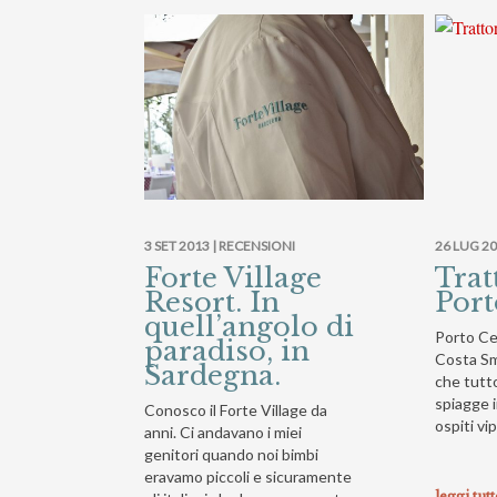
3 SET 2013 |
RECENSIONI
26 LUG 20
Forte Village
Trat
Resort. In
Port
quell’angolo di
Porto Cer
paradiso, in
Costa Sm
Sardegna.
che tutto
spiagge i
Conosco il Forte Village da
ospiti vip
anni. Ci andavano i miei
genitori quando noi bimbi
eravamo piccoli e sicuramente
leggi tut