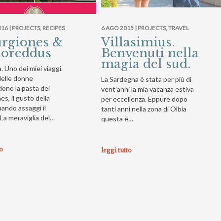
16 |
PROJECTS
,
RECIPES
6 AGO 2015 |
PROJECTS
,
TRAVEL
urgiones &
Villasimius.
loreddus
Benvenuti nella
magia del sud.
 Uno dei miei viaggi.
delle donne
La Sardegna è stata per più di
dono la pasta dei
vent’anni la mia vacanza estiva
es, il gusto della
per eccellenza. Eppure dopo
ando assaggi il
tanti anni nella zona di Olbia
La meraviglia del…
questa è…
to
leggi tutto