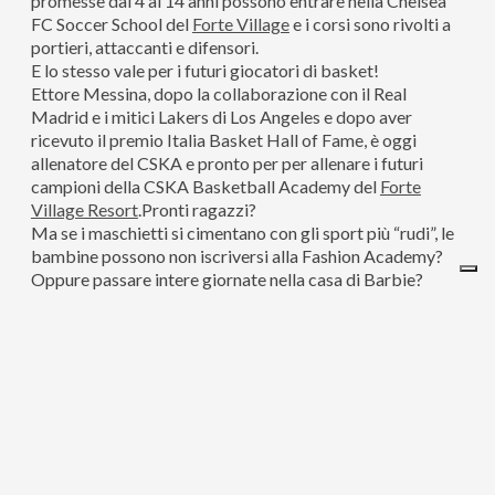
promesse dai 4 ai 14 anni possono entrare nella Chelsea
FC Soccer School del
Forte Village
e i corsi sono rivolti a
portieri, attaccanti e difensori.
E lo stesso vale per i futuri giocatori di basket!
Ettore Messina, dopo la collaborazione con il Real
Madrid e i mitici Lakers di Los Angeles e dopo aver
ricevuto il premio Italia Basket Hall of Fame, è oggi
allenatore del CSKA e pronto per per allenare i futuri
campioni della CSKA Basketball Academy del
Forte
Village Resort
.Pronti ragazzi?
Ma se i maschietti si cimentano con gli sport più “rudi”, le
bambine possono non iscriversi alla Fashion Academy?
Oppure passare intere giornate nella casa di Barbie?
Un sogno che si realizza.
Una vera e propria casa di 80 mq in cui ritrovare il magico
mondo di Barbie.