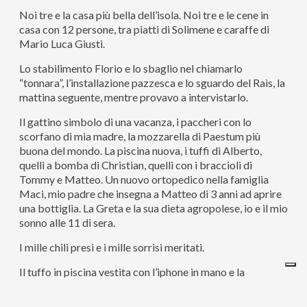
Noi tre e la casa più bella dell’isola. Noi tre e le cene in
casa con 12 persone, tra piatti di Solimene e caraffe di
Mario Luca Giusti.
Lo stabilimento Florio e lo sbaglio nel chiamarlo
“tonnara”, l’installazione pazzesca e lo sguardo del Raìs, la
mattina seguente, mentre provavo a intervistarlo.
Il gattino simbolo di una vacanza, i paccheri con lo
scorfano di mia madre, la mozzarella di Paestum più
buona del mondo. La piscina nuova, i tuffi di Alberto,
quelli a bomba di Christian, quelli con i braccioli di
Tommy e Matteo. Un nuovo ortopedico nella famiglia
Maci, mio padre che insegna a Matteo di 3 anni ad aprire
una bottiglia. La Greta e la sua dieta agropolese, io e il mio
sonno alle 11 di sera.
I mille chili presi e i mille sorrisi meritati.
Il tuffo in piscina vestita con l’iphone in mano e la
scoperta che il riso fa miracoli, per i cellulari.