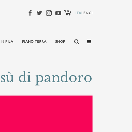
0
ITALIANO
ENGLISH
 IN FILA
PIANO TERRA
SHOP
isù di pandoro