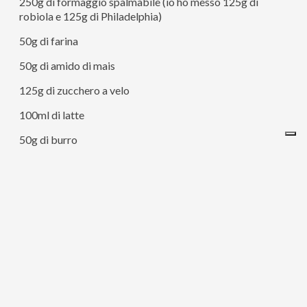
250g di formaggio spalmabile (io ho messo 125g di
robiola e 125g di Philadelphia)
50g di farina
50g di amido di mais
125g di zucchero a velo
100ml di latte
50g di burro
1 limone non trattato
5 uova
3g di cremor tartaro
– Preriscaldate il forno a 160°.
– In un pentolino fate scaldare il latte insieme al burro,
fate scaldare, il burro dovrà sciogliersi.