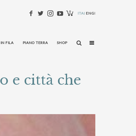
0
ITALIANO
ENGLISH
 IN FILA
PIANO TERRA
SHOP
 e città che