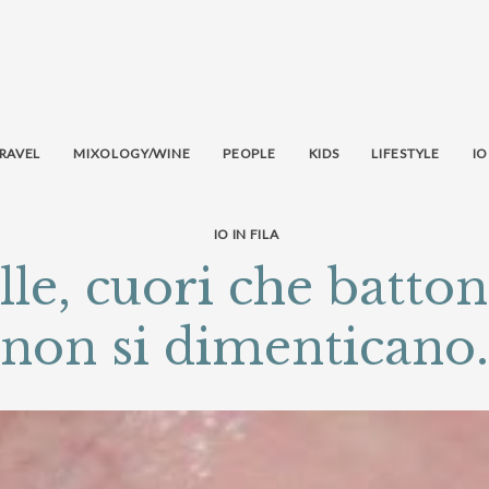
RAVEL
MIXOLOGY/WINE
PEOPLE
KIDS
LIFESTYLE
IO
IO IN FILA
le, cuori che battono
non si dimenticano.