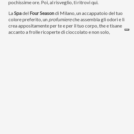
pochissime ore. Poi, al risveglio, ti ritrovi qui.
La
Spa
del
Four Season
di Milano, un accappatoio del tuo
colore preferito, un
profumiere
che assembla gli odori e li
crea appositamente per te e per il tuo corpo, the e tisane
accanto a frolle ricoperte di cioccolato e non solo,
blogger amici, lettini comodi pronti ad alleviare ogni
male, acqua tiepida e fiori bianchi.
Un fotografo, una stylist, una truccatrice (così, per
rendermi presentabile di prima mattina).