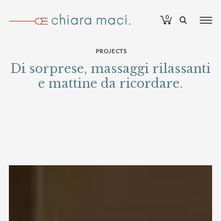
0
PROJECTS
Di sorprese, massaggi rilassanti
e mattine da ricordare.