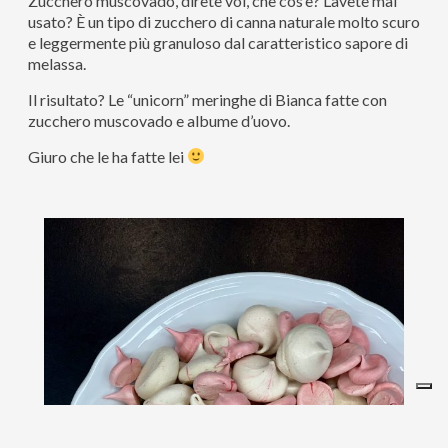
Zucchero muscovado, direte voi, che cos’è? L’avete mai
usato? È un tipo di zucchero di canna naturale molto scuro
e leggermente più granuloso dal caratteristico sapore di
melassa.
Il risultato? Le “unicorn” meringhe di Bianca fatte con
zucchero muscovado e albume d’uovo.
Giuro che le ha fatte lei