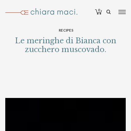
0
RECIPES
Le meringhe di Bianca con
zucchero muscovado.