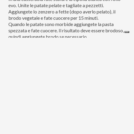
evo. Unite le patate pelate e tagliate a pezzetti.
Aggiungete lo zenzero a fette (dopo averlo pelato), il
brodo vegetale e fate cuocere per 15 minuti.
Quando le patate sono morbide aggiungete la pasta
spezzata e fate cuocere. Il risultato deve essere brodoso,
quindi aggiungete brodo se necessario.
Servite in un barattolo di vetro come questo in foto…con
una spolverata di bottarga fresca.
Tags
,
,
,
,
,
CHIARA MACI
FRANCIACORTA
MINESTRA
PATATE
RICETTE CHIARA
,
RICETTE CHIARA MACI
RICETTE MACI
Condividi questo articolo