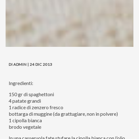
DI ADMIN | 24 DIC 2013
Ingredienti:
150 gr di spaghettoni
4 patate grandi
1 radice di zenzero fresco
bottarga di muggine (da grattugiare, non in polvere)
1 cipolla bianca
brodo vegetale
In una casseruola fate stufare la cipolla bianca con l’olio