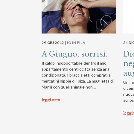
29 GIU 2012 |
IO IN FILA
24 DI
A Giugno, sorrisi.
Di
neg
Il caldo insopportabile dentro il mio
appartamento centrocittà senza aria
au
condizionata. I braccialetti comprati ai
mercatini hippie di Ibiza. La maglietta di
Un me
Marni con quell’animale non…
dicem
nuova 
sul p
leggi tutto
leggi 