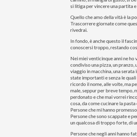
si litiga per vincere una partita 
Quello che amo della vità è la p
Trascorrere giornate come ques
rivedrai.
In fondo, è anche questo il fasci
conoscersi troppo, restando così
Nei miei venticinque anni ne ho 
condiviso una pizza, un pranzo, u
viaggio in macchina, una serata
state importanti e senza le quali
ricordo il nome, alle volte, ma p
male, seppur per breve tempo, m
perdonato e che mai vorrei rinc
cosa, da come cucinare la pasta e
Persone che mi hanno promesso u
Persone che sono scappate e pers
un qualcosa di troppo forte, di u
Persone che negli anni hanno fat