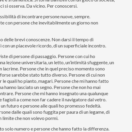
e ci si osserva. Da vicino. Per conoscersi.
ossibilità di incontrare persone nuove, sempre.
te con persone che inevitabilmente un giorno non
no delle brevi conoscenze. Non darsi il tempo di
 con un piacevole ricordo, di un superficiale incontro.
viste di persone di passaggio. Persone con cui ho
na lezione universitaria, un letto, un’intimità sfuggente, un
 in lacrime. Persone che in quel preciso momento sono
 forse sarebbe stato tutto diverso. Persone di cui non
er le quali ho pianto, magari. Persone che mi hanno fatto
a hanno lasciato un segno. Persone che non ho mai
ontrare. Persone che mi hanno insegnato una qualunque
 fagioli a come non far cadere il navigatore dal vetro.
n futuro e persone alle quali ho promesso fedeltà.
one dalle quali sono fuggita per paura di un legame, di
n limite che non volevo pormi.
to solo numero e persone che hanno fatto la differenza.