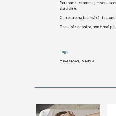
Persone ritornate e persone sco
altro dire.
Con estrema facilità ci si incont
E se ci si rincontra, non è mai pe
Tags
,
CHIARA MACI
IO IN FILA