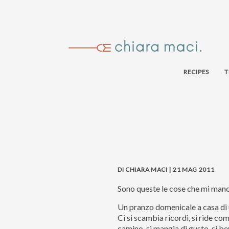
RECIPES
T
DI CHIARA MACI | 21 MAG 2011
Sono queste le cose che mi manc
Un pranzo domenicale a casa di u
Ci si scambia ricordi, si ride co
camino, si mangia di gusto, si be