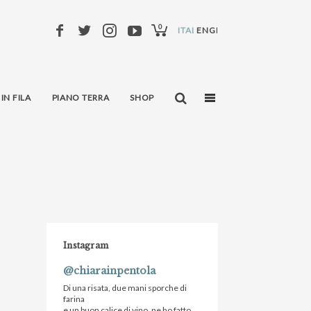
0
ITALIANO
ENGLISH
 IN FILA
PIANO TERRA
SHOP
Instagram
@chiarainpentola
Di una risata, due mani sporche di
farina
e un buon calice di vino, ne ho fatto