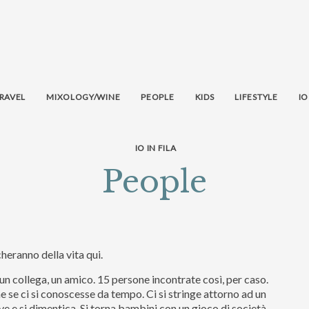
RAVEL
MIXOLOGY/WINE
PEOPLE
KIDS
LIFESTYLE
IO
IO IN FILA
People
heranno della vita qui.
n collega, un amico. 15 persone incontrate così, per caso.
me se ci si conoscesse da tempo. Ci si stringe attorno ad un
ve e si dimentica. Si torna bambini con un gioco di società,