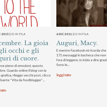
C 2015 |
IO IN FILA
6 DIC 2011 |
IO IN FILA
cembre. La gioia
Auguri, Macy.
li occhi e gli
E mentre Facebook mi ricorda che
171 messaggi in bacheca che non
guri di cuore.
l’ora di leggere, io inizio a dire grazi
Sono le…
se pieno di emozioni, questo
bre. Guardo online il blog con la
grafica, rileggo vecchi post, clicco
leggi tutto
ulsante “Vita da foodblogger”…
tutto