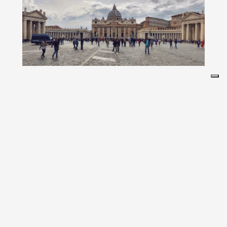
Proprio li sono stata attratta da una signora con cuffia e
grembiule che, affacciata sulla strada, impastava e
stendeva pasta fresca di fronte ai clienti.
Questa è l’
Osteria da Fortunata
: tavoli in legno, piatti di
ceramica e la cucina della nonna.
Cosa provare? Gli sciavatelli fatti in casa, con uno dei loro
condimenti freschi.