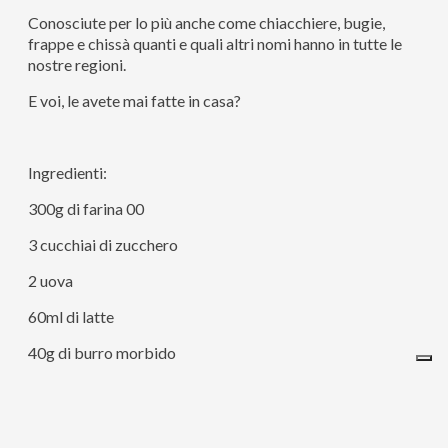
Conosciute per lo più anche come chiacchiere, bugie,
frappe e chissà quanti e quali altri nomi hanno in tutte le
nostre regioni.
E voi, le avete mai fatte in casa?
Ingredienti:
300g di farina 00
3 cucchiai di zucchero
2 uova
60ml di latte
40g di burro morbido
1 limone non trattato
1 pizzico di sale