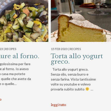
23 |
RECIPES
15 FEB 2023 |
RECIPES
ure al forno.
Torta allo yogurt
greco.
golosissima per fare
e al forno. Io avevo
Torta allo yogurt greco.
n casa ma potete
Senza olio, senza burro e
e quelle che avete da
senza farina. Vista tantissime
e o quelle…
volte su youtube e volevo
provarla subito subito
…
to
leggi tutto