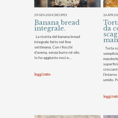
29 GEN 2024 |
RECIPES
26 APR 20
Banana bread
Tort
integrale.
da c
scag
La ricetta del banana bread
man
integrale fatto nel fine
settimana. Con i fiocchi
Torta so
d’avena, senza burro né olio.
semplicis
Io ho aggiunto noci e…
mandorle 
superfici
croccante
l’intern
leggi tutto
umido. P
leggi tut