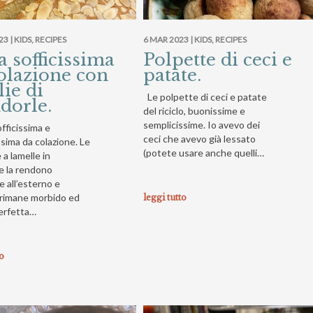
23 |
KIDS
,
RECIPES
6 MAR 2023 |
KIDS
,
RECIPES
a sofficissima
Polpette di ceci e
olazione con
patate.
lie di
Le polpette di ceci e patate
dorle.
del riciclo, buonissime e
semplicissime. Io avevo dei
fficissima e
ceci che avevo già lessato
sima da colazione. Le
(potete usare anche quelli…
a lamelle in
e la rendono
 all’esterno e
o rimane morbido ed
leggi tutto
erfetta…
to