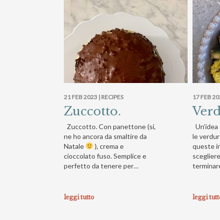
21 FEB 2023 |
RECIPES
17 FEB 20
Zuccotto.
Verd
Zuccotto. Con panettone (si,
Un’idea 
ne ho ancora da smaltire da
le verdur
Natale
), crema e
queste i
cioccolato fuso. Semplice e
sceglier
perfetto da tenere per…
terminar
leggi tutto
leggi tut