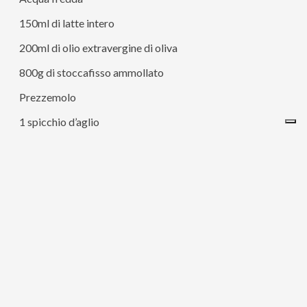
150ml di latte intero
200ml di olio extravergine di oliva
800g di stoccafisso ammollato
Prezzemolo
1 spicchio d’aglio
Sale fino
Pepe nero
– Mettete lo stoccafisso in ammollo in acqua per almeno
24 ore. Cambiate l’acqua ogni tanto.
– Tagliatelo a pezzi e mettetelo in una pentola coperto
con acqua fredda e il latte. Salate leggermente e portate a
bollore. Con la schiumarola togliete la parte che si
formerà in superficie di tanto in tanto.