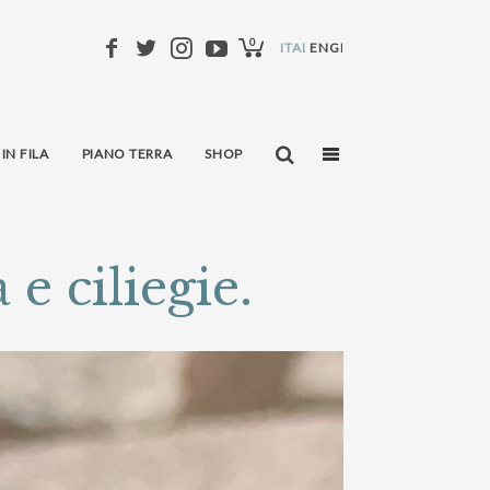
0
ITALIANO
ENGLISH
 IN FILA
PIANO TERRA
SHOP
e ciliegie.