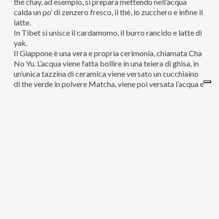
thè chay, ad esempio, si prepara mettendo nell’acqua
calda un po’ di zenzero fresco, il thè, lo zucchero e infine il
latte.
In Tibet si unisce il cardamomo, il burro rancido e latte di
yak.
Il Giappone è una vera e propria cerimonia, chiamata Cha
No Yu. L’acqua viene fatta bollire in una teiera di ghisa, in
un’unica tazzina di ceramica viene versato un cucchiaino
di the verde in polvere Matcha, viene poi versata l’acqua e
sbattutto tutto con un frustino di bambù. Quando
compare una leggera schiuma, può essere servito.
Gli arabi aggiungono la menta fresca e lo servono in
bicchieri, al posto delle tazze.
In Italia il consumo è uno dei più bassi in Europa, ma in
crescita.
Ma parliamo di preparazione.
I parametri critici per la preparazione ottimale del thè:
– Qualità dell’acqua
– Acqua fresca
– Non calcarea
– Quantità di foglie di thè: 2gr/100 ml