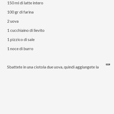
150 ml di latte intero
100 gr di farina
2 uova
1 cucchiaino di lievito
1 pizzico di sale
1 noce di burro
Sbattete in una ciotola due uova, quindi aggiungete la
ricotta, la farina, il latte a filo e per ultimo il lievito.
Amalgamate con una frusta fino ad ottenere un composto
omogeneo.
Fate riposare qualche minuto prima di cuocere.
Consiglio? Se non avete il lievito a disposizione, potete
fare “all’americana” e usare un pizzico di bicarbonato.