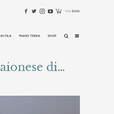
0
ITALIANO
ENGLISH
 IN FILA
PIANO TERRA
SHOP
aionese di…