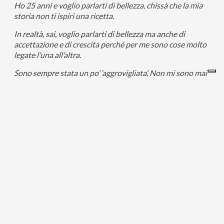
Ho 25 anni e voglio parlarti di bellezza, chissà che la mia
storia non ti ispiri una ricetta.
In realtà, sai, voglio parlarti di bellezza ma anche di
accettazione e di crescita perché per me sono cose molto
legate l’una all’altra.
Sono sempre stata un po’ ‘aggrovigliata’. Non mi sono mai
piaciuta granché fisicamente, mingherlina, senza forme e
un po’ storta, ma anche il carattere, una certa mia
propensione alla timidezza. La mia faccia poi mi sembrava
un Picasso, ma di quei disegni che poi il pittore avrà
buttato nel cestino perché non lo convincevano, capisci?
Con i ragazzi, sempre maluccio, ma in realtà maluccio con
me stessa soprattutto, l’avrai già capito.
Negli ultimi anni i modelli di bellezza sono un po’
cambiati: sulle riviste modelle un po’ “strane”, non
conformi ai canoni binari a cui siamo sempre stati
abituati, i discorsi sull’accettazione della propria unicità,
etc etc.