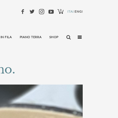
0
ITALIANO
ENGLISH
 IN FILA
PIANO TERRA
SHOP
no.