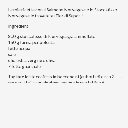
Le mie ricette con il Salmone Norvegese e lo Stoccafisso
Norvegese le trovate su
Fior di Sapori
!
Ingredienti:
800 g stoccafisso di Norvegia già ammollato
150 g farina per polenta
fette acqua
sale
olio extra vergine d’oliva
7 fette guanciale
Tagliate lo stoccafisso in bocconcini (cubotti di circa 3
cm per lato) e avvolgetene ognuno in una fettina di
guanciale.
Cuoceteli in padella con un filo di olio evo lasciando
entrambe le parti scoperte. Dovrete rendere il salume ben
croccante.
A parte preparate la polenta istantanea e servitela come
base dei vostri bocconcini.
Potete sostituire il guanciale con speck o pancetta.