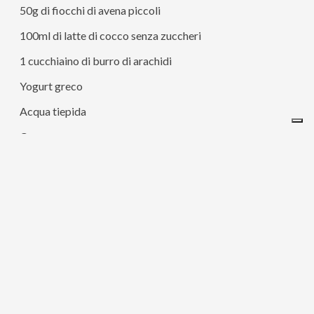
50g di fiocchi di avena piccoli
100ml di latte di cocco senza zuccheri
1 cucchiaino di burro di arachidi
Yogurt greco
Acqua tiepida
Cacao
Nocciole
– Mettete in un pentolino i fiocchi d’avena ed il latte di
cocco (potete sostituirlo anche con l’acqua).
– Fatelo andare a fuoco basso fino a che non si asciuga.
– Fatelo raffreddare leggermente e mettetelo quindi in
una coppetta, sarà la vostra base.