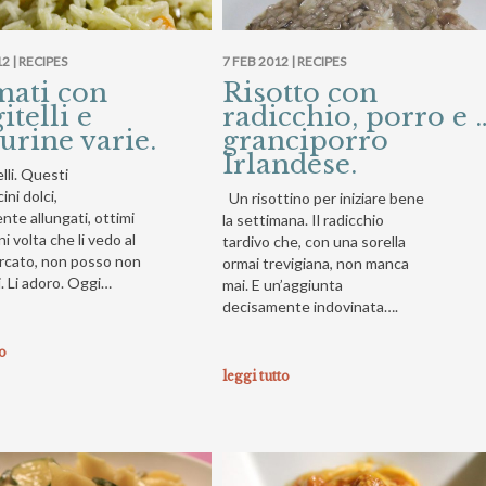
2 |
RECIPES
7 FEB 2012 |
RECIPES
mati con
Risotto con
itelli e
radicchio, porro e 
urine varie.
granciporro
Irlandese.
elli. Questi
ni dolci,
Un risottino per iniziare bene
te allungati, ottimi
la settimana. Il radicchio
ni volta che li vedo al
tardivo che, con una sorella
cato, non posso non
ormai trevigiana, non manca
. Li adoro. Oggi…
mai. E un’aggiunta
decisamente indovinata….
to
leggi tutto