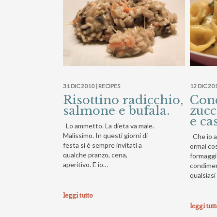
31 DIC 2010 |
RECIPES
12 DIC 201
Risottino radicchio,
Conc
salmone e bufala.
zucc
e ca
Lo ammetto. La dieta va male.
Malissimo. In questi giorni di
Che io ad
festa si è sempre invitati a
ormai co
qualche pranzo, cena,
formaggio
aperitivo. E io…
condimen
qualsiasi
leggi tutto
leggi tut