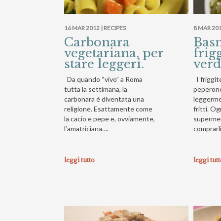
16 MAR 2012 |
RECIPES
8 MAR 201
Carbonara
Bas
vegetariana, per
frigg
stare leggeri.
verd
Da quando “vivo” a Roma
I friggit
tutta la settimana, la
peperonci
carbonara è diventata una
leggermen
religione. Esattamente come
fritti. Og
la cacio e pepe e, ovviamente,
supermer
l’amatriciana….
comprarli
leggi tutto
leggi tut