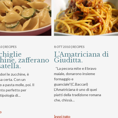
0 |
RECIPES
8 OTT 2010 |
RECIPES
higlie
L’Amatriciana di
hine, zafferano
Giuditta.
satella.
“La pecora mite e il bravo
maiale, donarono insieme
ori le zucchine, è
formaggio e
sa certa. Con un
guanciale”(C.Baccari)
 a pasta molle, poi. Il
L’Amatriciana è uno di quei
to perfetto per
piatti della tradizione romana
 tipologia di…
che, chissà…
to
leggi tutto