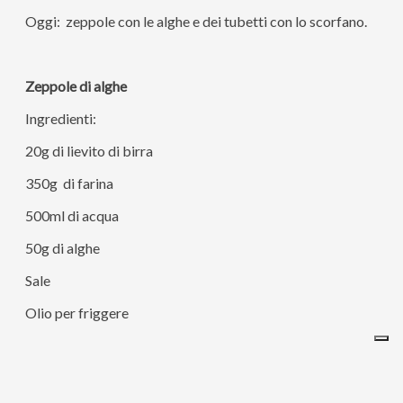
Oggi: zeppole con le alghe e dei tubetti con lo scorfano.
Zeppole di alghe
Ingredienti:
20g di lievito di birra
350g di farina
500ml di acqua
50g di alghe
Sale
Olio per friggere
In una ciotola sbriciolate il lievito di birra e scioglietelo
con due cucchiai di acqua.