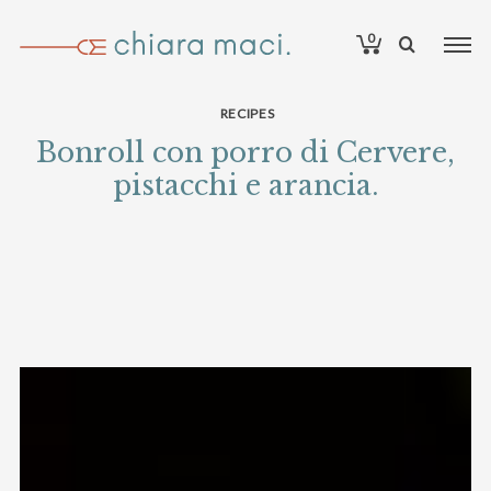
0
RECIPES
Bonroll con porro di Cervere,
pistacchi e arancia.