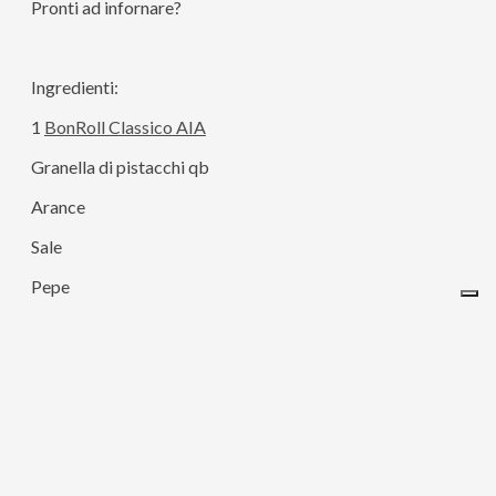
Pronti ad infornare?
Ingredienti:
1
BonRoll Classico AIA
Granella di pistacchi qb
Arance
Sale
Pepe
Aglio
Peperoncino
Origano
1 Porro di Cervere
Olio extravergine di oliva