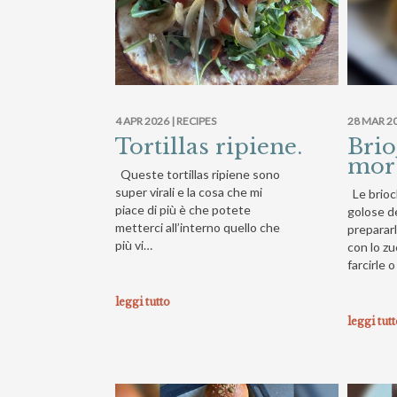
4 APR 2026 |
RECIPES
28 MAR 20
Tortillas ripiene.
Bri
morb
Queste tortillas ripiene sono
super virali e la cosa che mi
Le brioc
piace di più è che potete
golose d
metterci all’interno quello che
prepararl
più vi…
con lo zu
farcirle 
leggi tutto
leggi tut