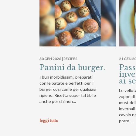
30 GEN 2026 |
RECIPES
21 GEN 20
Panini da burger.
Pass
inve
I bun morbidissimi, preparati
ai s
con le patate e perfetti per il
burger così come per qualsiasi
Le velluta
ripieno. Ricetta super fattibile
zuppe di
anche per chi non…
must del
invernali
cavolo ne
porro…
leggi tutto