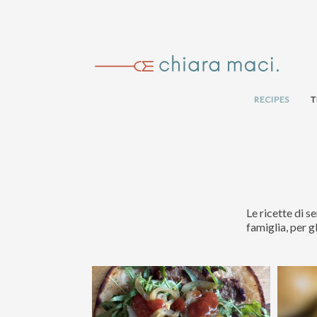
RECIPES
T
Le ricette di s
famiglia, per g