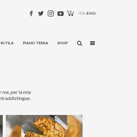
0
ITALIANO
ENGLISH
 IN FILA
PIANO TERRA
SHOP
r me, per la mia
ontraddistingue.