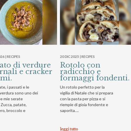
26 |
RECIPES
20 DIC 2025 |
RECIPES
ato di verdure
Rotolo con
rnali e cracker
radicchio e
emi.
formaggi fondenti.
te, i passati e le
Un rotolo perfetto per la
 verdura sono uno dei
vigilia di Natale che si prepara
le mie serate
con la pasta per pizza e si
. Zucca, patate,
riempie di gioia fondente e
ro, broccolo e
saporita….
leggi tutto