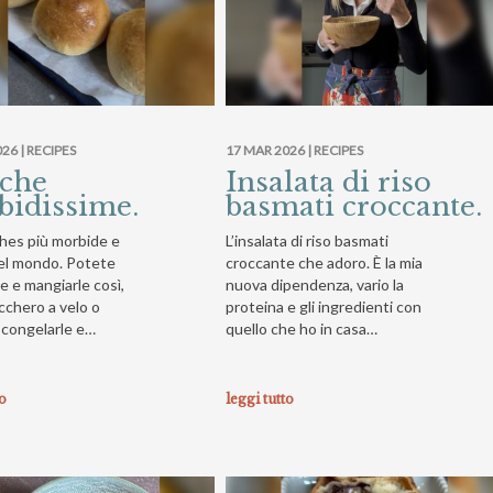
26 |
RECIPES
17 MAR 2026 |
RECIPES
oche
Insalata di riso
idissime.
basmati croccante.
hes più morbide e
L’insalata di riso basmati
el mondo. Potete
croccante che adoro. È la mia
e e mangiarle così,
nuova dipendenza, vario la
cchero a velo o
proteina e gli ingredienti con
o congelarle e…
quello che ho in casa…
to
leggi tutto