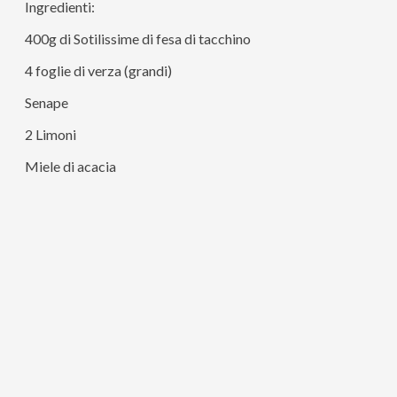
Ingredienti:
400g di Sotilissime di fesa di tacchino
4 foglie di verza (grandi)
Senape
2 Limoni
Miele di acacia
1 Mela
Portate a ebollizione dell’acqua e sbollentate qualche
foglia di verza.
Nel frattempo lavate, sbucciate e tagliate la mela a
cubetti non troppo grandi.
Stendete le fette di tacchino su un tagliere, adagiate le
foglie di verza appena sbollentate e asciugate e spargete