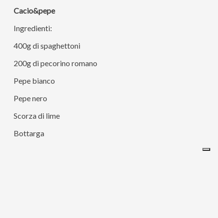
Cacio&pepe
Ingredienti:
400g di spaghettoni
200g di pecorino romano
Pepe bianco
Pepe nero
Scorza di lime
Bottarga
Prendete il pecorino romano e grattugiatelo.
Mettetelo in una padella con un po’ di acqua tiepida e
iniziate a formare una cremina, mi raccomando lontano
dal fuoco.